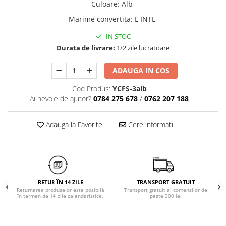
Culoare
:
Alb
Chiloți clasici
Bustiere
Marime convertita
:
L INTL
Chiloți tanga
Dresuri
Corsete
IN STOC
Halate
Durata de livrare:
1/2 zile lucratoare
Lenjerie erotică
ADAUGA IN COS
Maiouri
Pret unic 9.99 Lei
Cod Produs:
YCFS-3alb
Seturi și Compleuri
Ai nevoie de ajutor?
0784 275 678
/
0762 207 188
Adauga la Favorite
Cere informatii
RETUR ÎN 14 ZILE
TRANSPORT GRATUIT
Returnarea produselor este posibilă
Transport gratuit al comenzilor de
în termen de 14 zile calendaristice.
peste 300 lei