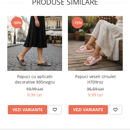
PRODUSE SIMILARE
-50%
-72%
Papuci cu aplicatii
Papuci veseli Ursulet
decorative 895negru
H709roz
19,99 Lei
35,59 Lei
9,99 Lei
9,99 Lei
VEZI VARIANTE
VEZI VARIANTE