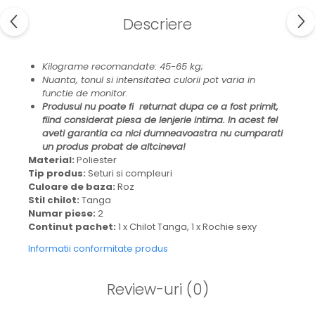
Descriere
Kilograme recomandate: 45-65 kg;
Nuanta, tonul si intensitatea culorii pot varia in
functie de monitor.
Produsul nu poate fi returnat dupa ce a fost primit,
fiind considerat piesa de lenjerie intima. In acest fel
aveti garantia ca nici dumneavoastra nu cumparati
un produs probat de altcineva!
Material:
Poliester
Tip produs:
Seturi si compleuri
Culoare de baza:
Roz
Stil chilot:
Tanga
Numar piese:
2
Continut pachet:
1 x Chilot Tanga, 1 x Rochie sexy
Informatii conformitate produs
Review-uri
(0)