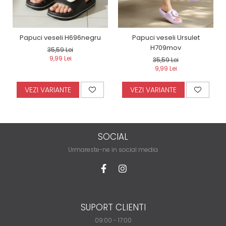
Papuci veseli H696negru
Papuci veseli Ursulet
H709mov
35,59 Lei
9,99 Lei
35,59 Lei
9,99 Lei
VEZI VARIANTE
VEZI VARIANTE
SOCIAL
Urmareste-ne in social media
SUPORT CLIENTI
09:00 - 17:00