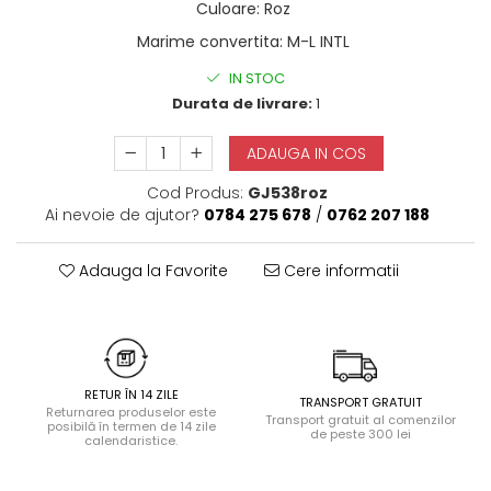
Culoare
:
Roz
Halate
Marime convertita
:
M-L INTL
Lenjerie erotică
Maiouri
IN STOC
Durata de livrare:
1
Pret unic 9.99 Lei
Seturi și Compleuri
ADAUGA IN COS
Cod Produs:
GJ538roz
Ai nevoie de ajutor?
0784 275 678
/
0762 207 188
Adauga la Favorite
Cere informatii
RETUR ÎN 14 ZILE
TRANSPORT GRATUIT
Returnarea produselor este
Transport gratuit al comenzilor
posibilă în termen de 14 zile
de peste 300 lei
calendaristice.