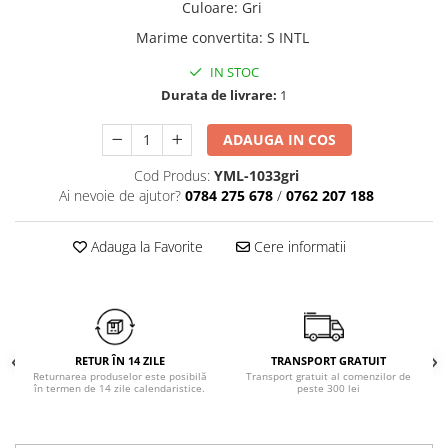
Culoare
:
Gri
Chiloți clasici
Bustiere
Marime convertita
:
S INTL
Chiloți tanga
Dresuri
Corsete
IN STOC
Halate
Durata de livrare:
1
Lenjerie erotică
ADAUGA IN COS
Maiouri
Pret unic 9.99 Lei
Cod Produs:
YML-1033gri
Seturi și Compleuri
Ai nevoie de ajutor?
0784 275 678
/
0762 207 188
Adauga la Favorite
Cere informatii
RETUR ÎN 14 ZILE
TRANSPORT GRATUIT
Returnarea produselor este posibilă
Transport gratuit al comenzilor de
în termen de 14 zile calendaristice.
peste 300 lei