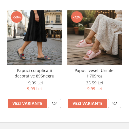
-50%
-72%
Papuci cu aplicatii
Papuci veseli Ursulet
decorative 895negru
H709roz
19,99 Lei
35,59 Lei
9,99 Lei
9,99 Lei
VEZI VARIANTE
VEZI VARIANTE