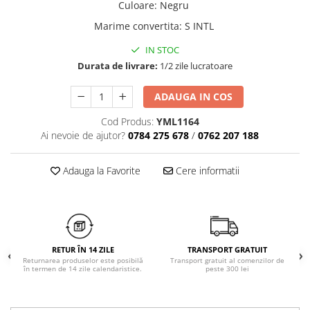
Culoare
:
Negru
Chiloți clasici
Bustiere
Marime convertita
:
S INTL
Chiloți tanga
Dresuri
Corsete
IN STOC
Halate
Durata de livrare:
1/2 zile lucratoare
Lenjerie erotică
ADAUGA IN COS
Maiouri
Pret unic 9.99 Lei
Cod Produs:
YML1164
Seturi și Compleuri
Ai nevoie de ajutor?
0784 275 678
/
0762 207 188
Adauga la Favorite
Cere informatii
RETUR ÎN 14 ZILE
TRANSPORT GRATUIT
Returnarea produselor este posibilă
Transport gratuit al comenzilor de
în termen de 14 zile calendaristice.
peste 300 lei