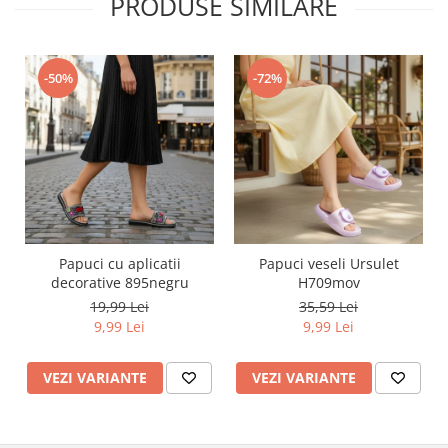
PRODUSE SIMILARE
-50%
-72%
Papuci cu aplicatii
Papuci veseli Ursulet
decorative 895negru
H709mov
19,99 Lei
35,59 Lei
9,99 Lei
9,99 Lei
VEZI VARIANTE
VEZI VARIANTE