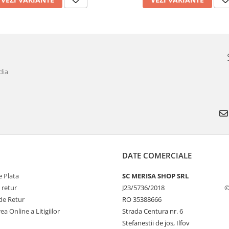
dia
DATE COMERCIALE
 Plata
SC MERISA SHOP SRL
 retur
J23/5736/2018
©
de Retur
RO 35388666
ea Online a Litigiilor
Strada Centura nr. 6
Stefanestii de jos, Ilfov