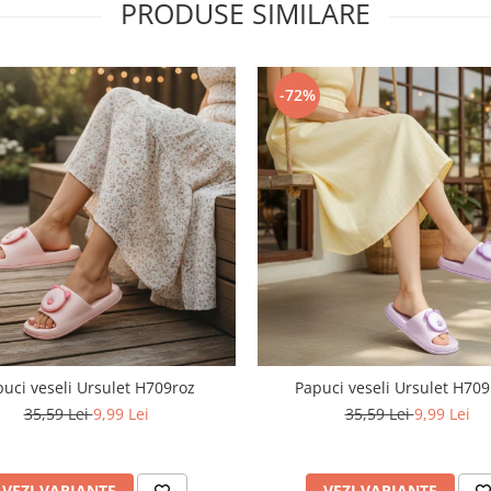
PRODUSE SIMILARE
-72%
uci veseli Ursulet H709roz
Papuci veseli Ursulet H70
35,59 Lei
9,99 Lei
35,59 Lei
9,99 Lei
VEZI VARIANTE
VEZI VARIANTE