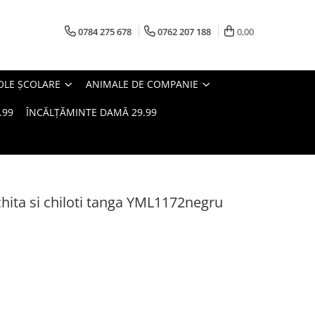
0784 275 678
0762 207 188
0,00
OLE ȘCOLARE
ANIMALE DE COMPANIE
.99
ÎNCĂLȚĂMINTE DAMĂ 29.99
ochita si chiloti tanga YML1172negru