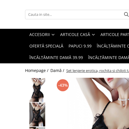
Accesorii
Articole casă
Articole party
Bărbați
Copii
Damă
Cosmetice
ARTICOLE ȘCOLARE
Animale de companie
ACCESORII
ARTICOLE CASĂ
ARTICOLE PAR
OFERTĂ SPECIALĂ
PAPUCI 9.99
ÎNCĂLȚĂMINTE C
ÎNCĂLȚĂMINTE DAMĂ 39.99
ÎNCĂLȚĂMINTE DAMĂ
Homepage /
Damă /
Set lenjerie erotica, rochita si chilo
-43%
Bijuterii
Lenjerii de pat single
Baloane
Încălțăminte bărbați
Îmbrăcăminte copii
Îmbrăcăminte damă
Machiaj
Jucării
Accesorii animale de companie