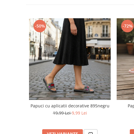
Pret unic 9.99 Lei
Seturi și Compleuri
-50%
-72%
Papuci cu aplicatii decorative 895negru
Pap
19,99 Lei
9,99 Lei
VEZI VARIANTE