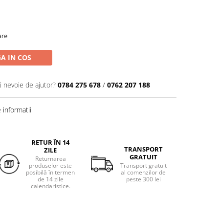
are
A IN COS
i nevoie de ajutor?
0784 275 678
/
0762 207 188
informatii
RETUR ÎN 14
TRANSPORT
ZILE
GRATUIT
Returnarea
produselor este
Transport gratuit
posibilă în termen
al comenzilor de
de 14 zile
peste 300 lei
calendaristice.