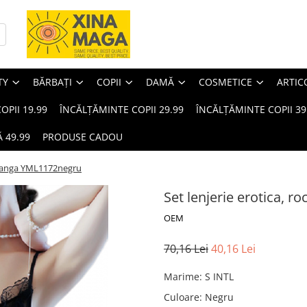
TY
BĂRBAȚI
COPII
DAMĂ
COSMETICE
ARTIC
OPII 19.99
ÎNCĂLȚĂMINTE COPII 29.99
ÎNCĂLȚĂMINTE COPII 39
 49.99
PRODUSE CADOU
ti tanga YML1172negru
Set lenjerie erotica, r
OEM
70,16 Lei
40,16 Lei
Marime
:
S INTL
Culoare
:
Negru