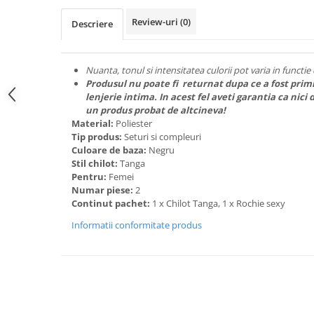
Espadrile
Ghete
Lenjerii catifea
Ghete
Papuci
Review-uri
(0)
Descriere
Lenjerii cocolino
Papuci
Lenjerie damă
Huse cu elastic
Teniși
Dresuri
Nuanta, tonul si intensitatea culorii pot varia in functi
Preșuri
ÎNCĂLȚĂMINTE COPII 39.99
Sutiene și Topuri
Produsul nu poate fi returnat dupa ce a fost primi
Accesorii copii
Pături și Cuverturi
Ciorapi
lenjerie intima. In acest fel aveti garantia ca n
un produs probat de altcineva!
Căciuli, șepci si pălării
Pijamale
Pături
Material:
Poliester
Mânuși
Bustiere
Tip produs:
Seturi si compleuri
Seturi de toamnă/iarnă
Body-uri
Culoare de baza:
Negru
Stil chilot:
Tanga
Lenjerie copii
Chiloți sexy
Pentru:
Femei
Accesorii erotică
Ciorapi
Numar piese:
2
Continut pachet:
1 x Chilot Tanga, 1 x Rochie sexy
Chiloți brazilieni
Chiloți
Chiloți clasici
Informatii conformitate produs
Bustiere
Chiloți tanga
Dresuri
Corsete
Halate
Lenjerie erotică
Maiouri