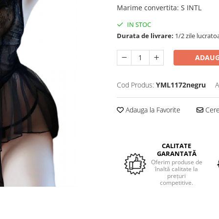
Marime convertita
:
S INTL
IN STOC
Durata de livrare:
1/2 zile lucrato
ADAUG
Cod Produs:
YML1172negru
A
Adauga la Favorite
Cere 
CALITATE
GARANTATĂ
Oferim produse de
înaltă calitate la
prețuri
competitive.