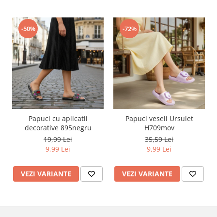
-50%
-72%
Papuci cu aplicatii
Papuci veseli Ursulet
decorative 895negru
H709mov
19,99 Lei
35,59 Lei
9,99 Lei
9,99 Lei
VEZI VARIANTE
VEZI VARIANTE