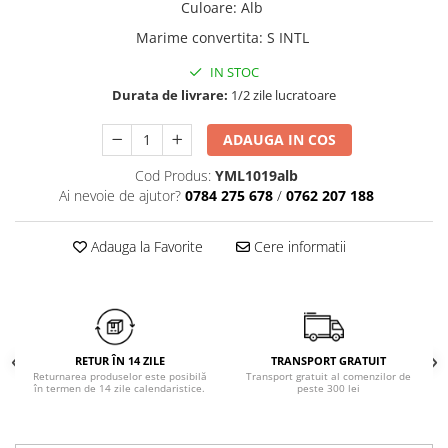
Culoare
:
Alb
Chiloți clasici
Bustiere
Marime convertita
:
S INTL
Chiloți tanga
Dresuri
Corsete
IN STOC
Halate
Durata de livrare:
1/2 zile lucratoare
Lenjerie erotică
ADAUGA IN COS
Maiouri
Pret unic 9.99 Lei
Cod Produs:
YML1019alb
Seturi și Compleuri
Ai nevoie de ajutor?
0784 275 678
/
0762 207 188
Adauga la Favorite
Cere informatii
RETUR ÎN 14 ZILE
TRANSPORT GRATUIT
Returnarea produselor este posibilă
Transport gratuit al comenzilor de
în termen de 14 zile calendaristice.
peste 300 lei