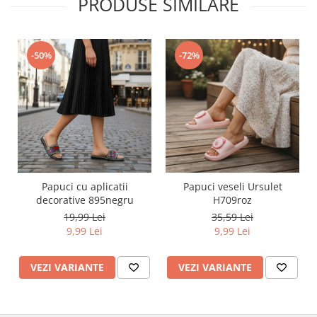
PRODUSE SIMILARE
-50%
-72%
Papuci cu aplicatii
Papuci veseli Ursulet
decorative 895negru
H709roz
19,99 Lei
35,59 Lei
9,99 Lei
9,99 Lei
VEZI VARIANTE
VEZI VARIANTE