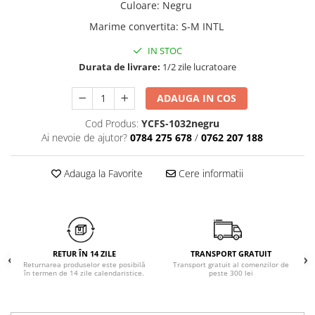
Culoare
:
Negru
Chiloți clasici
Bustiere
Marime convertita
:
S-M INTL
Chiloți tanga
Dresuri
Corsete
IN STOC
Halate
Durata de livrare:
1/2 zile lucratoare
Lenjerie erotică
ADAUGA IN COS
Maiouri
Pret unic 9.99 Lei
Cod Produs:
YCFS-1032negru
Seturi și Compleuri
Ai nevoie de ajutor?
0784 275 678
/
0762 207 188
Adauga la Favorite
Cere informatii
RETUR ÎN 14 ZILE
TRANSPORT GRATUIT
Returnarea produselor este posibilă
Transport gratuit al comenzilor de
în termen de 14 zile calendaristice.
peste 300 lei