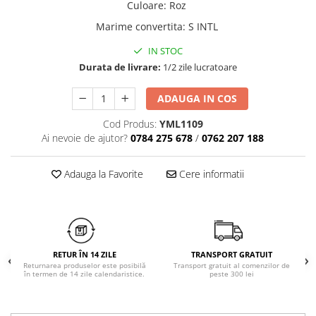
Culoare
:
Roz
Chiloți clasici
Bustiere
Marime convertita
:
S INTL
Chiloți tanga
Dresuri
Corsete
IN STOC
Halate
Durata de livrare:
1/2 zile lucratoare
Lenjerie erotică
ADAUGA IN COS
Maiouri
Pret unic 9.99 Lei
Cod Produs:
YML1109
Seturi și Compleuri
Ai nevoie de ajutor?
0784 275 678
/
0762 207 188
Adauga la Favorite
Cere informatii
RETUR ÎN 14 ZILE
TRANSPORT GRATUIT
Returnarea produselor este posibilă
Transport gratuit al comenzilor de
în termen de 14 zile calendaristice.
peste 300 lei