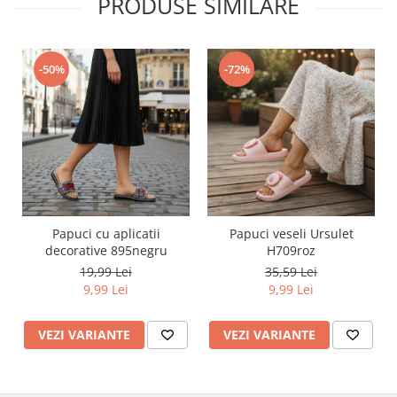
PRODUSE SIMILARE
-50%
-72%
Papuci cu aplicatii
Papuci veseli Ursulet
decorative 895negru
H709roz
19,99 Lei
35,59 Lei
9,99 Lei
9,99 Lei
VEZI VARIANTE
VEZI VARIANTE