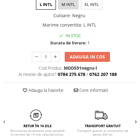
Chiloți clasici
L INTL
M INTL
XL INTL
Bustiere
Chiloți tanga
Dresuri
Culoare
:
Negru
Corsete
Marime convertita
:
L INTL
Halate
IN STOC
Lenjerie erotică
Durata de livrare:
1
Maiouri
Pret unic 9.99 Lei
ADAUGA IN COS
Seturi și Compleuri
Cod Produs:
MDD591negru-l
Ai nevoie de ajutor?
0784 275 678
/
0762 207 188
Adauga la Favorite
Cere informatii
RETUR ÎN 14 ZILE
TRANSPORT GRATUIT
Returnarea produselor este posibilă
Transport gratuit al comenzilor de
în termen de 14 zile calendaristice.
peste 300 lei