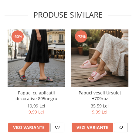
PRODUSE SIMILARE
-50%
-72%
Papuci cu aplicatii
Papuci veseli Ursulet
decorative 895negru
H709roz
19,99 Lei
35,59 Lei
9,99 Lei
9,99 Lei
VEZI VARIANTE
VEZI VARIANTE