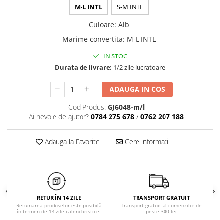
Chiloți clasici
M-L INTL
S-M INTL
Bustiere
Chiloți tanga
Dresuri
Culoare
:
Alb
Corsete
Marime convertita
:
M-L INTL
Halate
IN STOC
Lenjerie erotică
Durata de livrare:
1/2 zile lucratoare
Maiouri
Pret unic 9.99 Lei
ADAUGA IN COS
Seturi și Compleuri
Cod Produs:
GJ6048-m/l
Ai nevoie de ajutor?
0784 275 678
/
0762 207 188
Adauga la Favorite
Cere informatii
RETUR ÎN 14 ZILE
TRANSPORT GRATUIT
Returnarea produselor este posibilă
Transport gratuit al comenzilor de
în termen de 14 zile calendaristice.
peste 300 lei