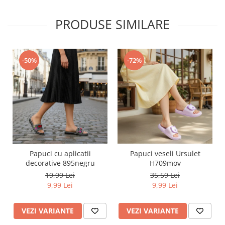
PRODUSE SIMILARE
-50%
-72%
Papuci cu aplicatii
Papuci veseli Ursulet
decorative 895negru
H709mov
19,99 Lei
35,59 Lei
9,99 Lei
9,99 Lei
VEZI VARIANTE
VEZI VARIANTE