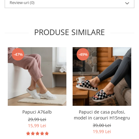
Review-uri
(0)
PRODUSE SIMILARE
-47%
-49%
Papuci A76alb
Papuci de casa pufosi,
model in carouri H15negru
29,99 Lei
39,00 Lei
15,99 Lei
19,99 Lei