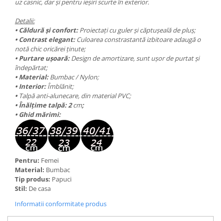
uz casnic, dar și pentru ieșiri scurte în exterior.
Detalii:
• Căldură și confort:
Proiectați cu guler și căptușeală de pluș;
• Contrast elegant:
Culoarea constrastantă izbitoare adaugă o
notă chic oricărei ținute;
• Purtare ușoară:
Design de amortizare, sunt ușor de purtat și
îndepărtat;
• Material:
Bumbac / Nylon;
• Interior:
Îmblănit;
•
Talpă anti-alunecare, din material PVC;
• Înălțime talpă:
2
cm
;
• Ghid mărimi:
Pentru:
Femei
Material:
Bumbac
Tip produs:
Papuci
Stil:
De casa
Informatii conformitate produs