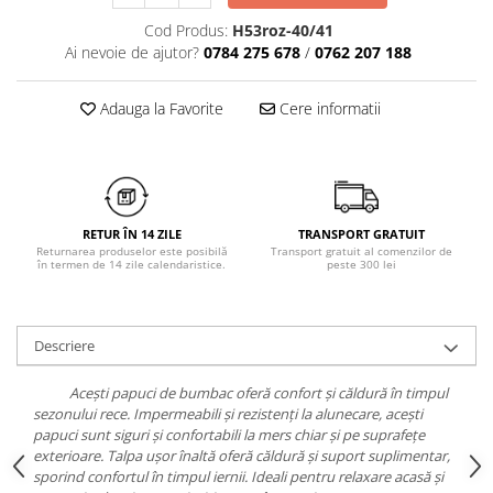
Chiloți clasici
Bustiere
Cod Produs:
H53roz-40/41
Chiloți tanga
Dresuri
Ai nevoie de ajutor?
0784 275 678
/
0762 207 188
Corsete
Halate
Adauga la Favorite
Cere informatii
Lenjerie erotică
Maiouri
Pret unic 9.99 Lei
Seturi și Compleuri
RETUR ÎN 14 ZILE
TRANSPORT GRATUIT
Returnarea produselor este posibilă
Transport gratuit al comenzilor de
în termen de 14 zile calendaristice.
peste 300 lei
Descriere
Acești papuci de bumbac oferă confort și căldură în timpul
sezonului rece. Impermeabili și rezistenți la alunecare, acești
papuci sunt siguri și confortabili la mers chiar și pe suprafețe
exterioare. Talpa ușor înaltă oferă căldură și suport suplimentar,
sporind confortul în timpul iernii. Ideali pentru relaxare acasă și