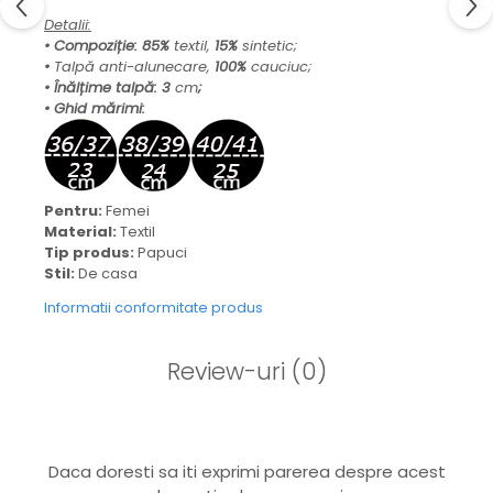
Detalii:
• Compoziție: 85
%
textil,
15%
sintetic;
•
Talpă anti-alunecare,
100%
cauciuc;
• Înălțime talpă:
3
cm
;
• Ghid mărimi:
Pentru:
Femei
Material:
Textil
Tip produs:
Papuci
Stil:
De casa
Informatii conformitate produs
Review-uri
(0)
Daca doresti sa iti exprimi parerea despre acest