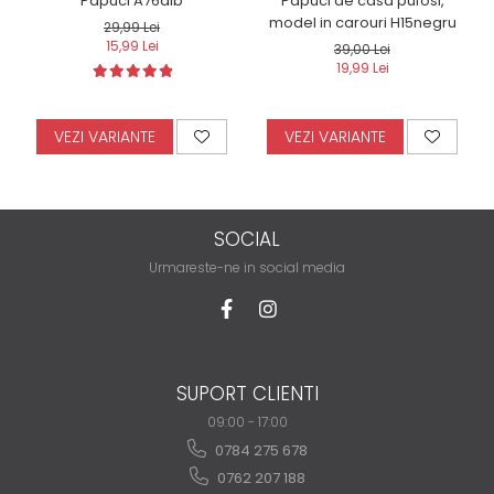
Papuci A76alb
Papuci de casa pufosi,
model in carouri H15negru
29,99 Lei
15,99 Lei
39,00 Lei
19,99 Lei
VEZI VARIANTE
VEZI VARIANTE
SOCIAL
Urmareste-ne in social media
SUPORT CLIENTI
09:00 - 17:00
0784 275 678
0762 207 188