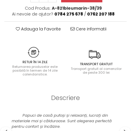
Halate
Cod Produs:
A-821bleumarin-38/39
Lenjerie erotică
Ai nevoie de ajutor?
0784 275 678
/
0762 207 188
Maiouri
Pret unic 9.99 Lei
Adauga la Favorite
Cere informatii
Seturi și Compleuri
RETUR ÎN 14 ZILE
TRANSPORT GRATUIT
Returnarea produselor este
Transport gratuit al comenzilor
posibilă în termen de 14 zile
de peste 300 lei
calendaristice.
Descriere
Papuci de casă pufoși și relaxanți, lucrați din
materiale moi și călduroase. Sunt alegerea perfectă
pentru confort și încălzire.