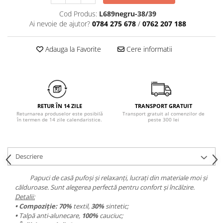
Chiloți clasici
Bustiere
Cod Produs:
L689negru-38/39
Chiloți tanga
Dresuri
Ai nevoie de ajutor?
0784 275 678
/
0762 207 188
Corsete
Halate
Adauga la Favorite
Cere informatii
Lenjerie erotică
Maiouri
Pret unic 9.99 Lei
Seturi și Compleuri
RETUR ÎN 14 ZILE
TRANSPORT GRATUIT
Returnarea produselor este posibilă
Transport gratuit al comenzilor de
în termen de 14 zile calendaristice.
peste 300 lei
Descriere
Papuci de casă pufoși și relaxanți, lucrați din materiale moi și
călduroase. Sunt alegerea perfectă pentru confort și încălzire.
Detalii:
• Compoziție: 7
0%
textil,
30%
sintetic;
•
Talpă anti-alunecare,
100%
cauciuc;