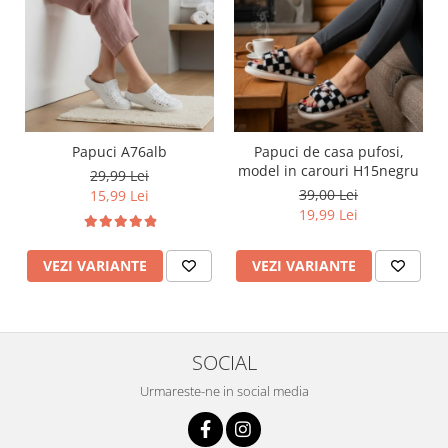
Papuci A76alb
Papuci de casa pufosi,
model in carouri H15negru
29,99 Lei
39,00 Lei
15,99 Lei
19,99 Lei
VEZI VARIANTE
VEZI VARIANTE
SOCIAL
Urmareste-ne in social media