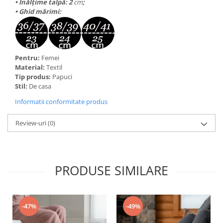
• Înălțime talpă:
2
cm
;
• Ghid mărimi:
Pentru:
Femei
Material:
Textil
Tip produs:
Papuci
Stil:
De casa
Informatii conformitate produs
Review-uri
(0)
PRODUSE SIMILARE
-47%
-49%