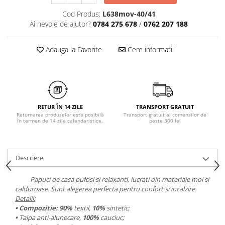
Chiloți clasici
Bustiere
Cod Produs:
L638mov-40/41
Chiloți tanga
Dresuri
Ai nevoie de ajutor?
0784 275 678
/
0762 207 188
Corsete
Halate
Adauga la Favorite
Cere informatii
Lenjerie erotică
Maiouri
Pret unic 9.99 Lei
Seturi și Compleuri
RETUR ÎN 14 ZILE
TRANSPORT GRATUIT
Returnarea produselor este posibilă
Transport gratuit al comenzilor de
în termen de 14 zile calendaristice.
peste 300 lei
Descriere
Papuci de casa pufosi si relaxanti, lucrati din materiale moi si
calduroase. Sunt alegerea perfecta pentru confort si incalzire.
Detalii:
• Compozitie:
90%
textil,
10%
sintetic;
•
Talpa anti-alunecare,
100%
cauciuc;