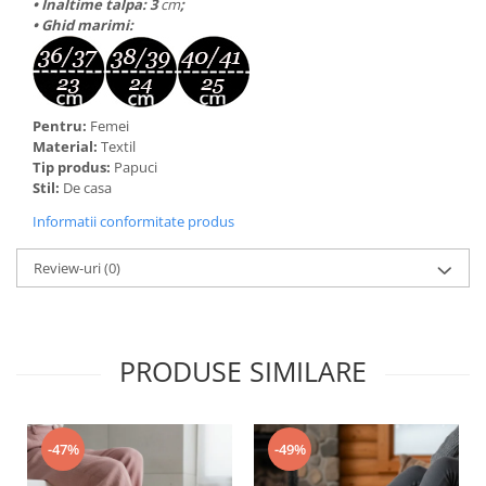
• Inaltime talpa:
3
cm
;
• Ghid marimi:
Pentru:
Femei
Material:
Textil
Tip produs:
Papuci
Stil:
De casa
Informatii conformitate produs
Review-uri
(0)
PRODUSE SIMILARE
-47%
-49%