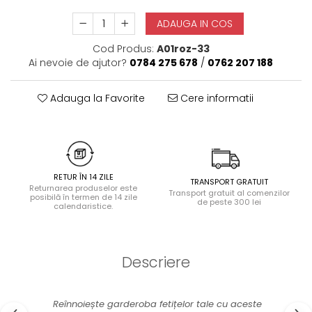
Halate
ADAUGA IN COS
Lenjerie erotică
Cod Produs:
A01roz-33
Maiouri
Ai nevoie de ajutor?
0784 275 678
/
0762 207 188
Pret unic 9.99 Lei
Seturi și Compleuri
Adauga la Favorite
Cere informatii
RETUR ÎN 14 ZILE
TRANSPORT GRATUIT
Returnarea produselor este
Transport gratuit al comenzilor
posibilă în termen de 14 zile
de peste 300 lei
calendaristice.
Descriere
Reînnoiește garderoba fetițelor tale cu aceste