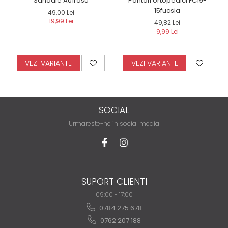
Sandale A01rosu
Pantofi ortopedici FC19-
15fucsia
49,00 Lei
19,99 Lei
49,82 Lei
9,99 Lei
VEZI VARIANTE
VEZI VARIANTE
SOCIAL
Urmareste-ne in social media
SUPORT CLIENTI
09:00 - 17:00
0784 275 678
0762 207 188