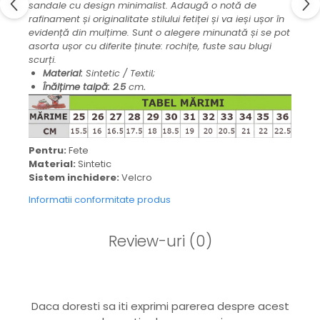
sandale cu design minimalist. Adaugă o notă de
rafinament și originalitate stilului fetiței și va ieși ușor în
evidență din mulțime. Sunt o alegere minunată și se pot
asorta ușor cu diferite ținute: rochițe, fuste sau blugi
scurți.
Material:
Sintetic / Textil;
Înălțime talpă: 2.5
cm
.
Pentru:
Fete
Material:
Sintetic
Sistem inchidere:
Velcro
Informatii conformitate produs
Review-uri
(0)
Daca doresti sa iti exprimi parerea despre acest