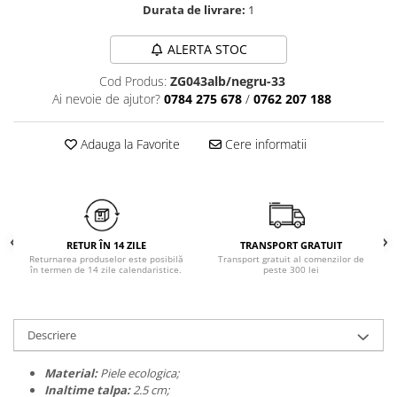
Durata de livrare:
1
Chiloți clasici
Bustiere
Chiloți tanga
Dresuri
ALERTA STOC
Corsete
Halate
Cod Produs:
ZG043alb/negru-33
Ai nevoie de ajutor?
0784 275 678
/
0762 207 188
Lenjerie erotică
Maiouri
Adauga la Favorite
Cere informatii
Pret unic 9.99 Lei
Seturi și Compleuri
RETUR ÎN 14 ZILE
TRANSPORT GRATUIT
Returnarea produselor este posibilă
Transport gratuit al comenzilor de
în termen de 14 zile calendaristice.
peste 300 lei
Descriere
Material:
Piele ecologica;
Inaltime talpa:
2.5
cm;